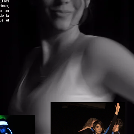
Et les
ciaux,
er un
de la
ue et