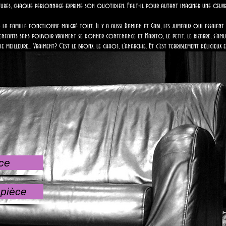
ritures, chaque personnage exprime son quotidien. Faut-il pour autant imaginer une œuvre 
e la famille fonctionne malgré tout. Il y a aussi Damian et Gabi, les jumeaux qui essaien
nfants sans pouvoir vraiment se donner contenance et Marito, le petit, le bizarre, s’amuse 
e meilleure... Vraiment? C’est le bronx, le chaos, l’anarchie. Et c’est terriblement délicieux
ce
 pièce