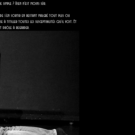
simple ? Rien n'est moins sûr.
t de s’en sortir en restant malgré tout plus ou
à titiller toutes les susceptibilités qu’il voit. Et
 et drôle à regarder.