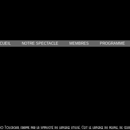
CUEIL
NOTRE SPECTACLE
MEMBRES
PROGRAMME
dio Tolcachir, frappe par la simplicité du langage utilisé. C'est le langage du peuple, de c