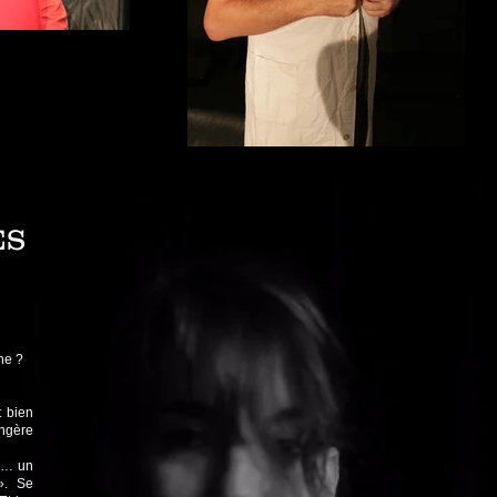
ES
ne ?
t bien
ngère
t … un
». Se